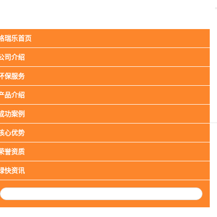
格瑞乐首页
甲醛治理
空气检测
空间消毒
公司介绍
杀菌除螨
香氛净化
环保服务
欧亚达商场香氛净化
产品介绍
来源：未知
作者：admin
日期：2018-06-09
浏览：
成功案例
核心优势
荣誉资质
绿快资讯